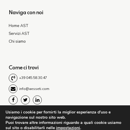
Naviga con noi
Home AST
Servizi AST
Chi siamo
Come ci trovi
+39 045.58.30.47
info@aesseti.com
Usiamo i cookie per fornirti la miglior esperienza d'uso e
©2021 A.S.T. s.r.l. - Via Salisburgo, 4 - 37136 Verona -P.IVA:
navigazione sul nostro sito web.
02469270231
Puoi trovare altre informazioni riguardo a quali cookie usiamo
sul sito o disabilitarli nelle
impostazioni
.