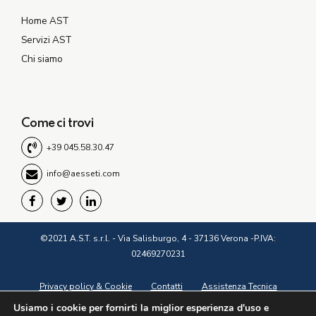
Home AST
Servizi AST
Chi siamo
Come ci trovi
+39 045.58.30.47
info@aesseti.com
©2021 A.S.T. s.r.l. - Via Salisburgo, 4 - 37136 Verona -P.IVA:
02469270231
Privacy policy & Cookie
Contatti
Assistenza Tecnica
My User
Usiamo i cookie per fornirti la miglior esperienza d'uso e